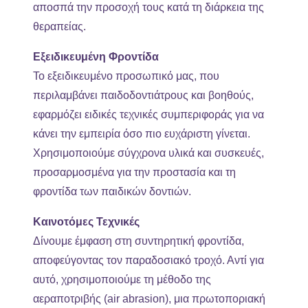
αποσπά την προσοχή τους κατά τη διάρκεια της
θεραπείας.
Εξειδικευμένη Φροντίδα
Το εξειδικευμένο προσωπικό μας, που
περιλαμβάνει παιδοδοντιάτρους και βοηθούς,
εφαρμόζει ειδικές τεχνικές συμπεριφοράς για να
κάνει την εμπειρία όσο πιο ευχάριστη γίνεται.
Χρησιμοποιούμε σύγχρονα υλικά και συσκευές,
προσαρμοσμένα για την προστασία και τη
φροντίδα των παιδικών δοντιών.
Καινοτόμες Τεχνικές
Δίνουμε έμφαση στη συντηρητική φροντίδα,
αποφεύγοντας τον παραδοσιακό τροχό. Αντί για
αυτό, χρησιμοποιούμε τη μέθοδο της
αεραποτριβής (air abrasion), μια πρωτοποριακή