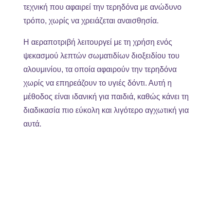
τεχνική που αφαιρεί την τερηδόνα με ανώδυνο
τρόπο, χωρίς να χρειάζεται αναισθησία.
Η αεραποτριβή λειτουργεί με τη χρήση ενός
ψεκασμού λεπτών σωματιδίων διοξειδίου του
αλουμινίου, τα οποία αφαιρούν την τερηδόνα
χωρίς να επηρεάζουν το υγιές δόντι. Αυτή η
μέθοδος είναι ιδανική για παιδιά, καθώς κάνει τη
διαδικασία πιο εύκολη και λιγότερο αγχωτική για
αυτά.