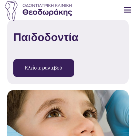
Παιδοδοντία
Κλείστε ραντεβού